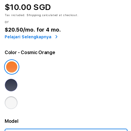
$10.00 SGD
Tax included.
Shipping
calculated at checkout.
or
$20.50
/mo. for 4 mo.
Pelajari Selengkapnya
Color
- Cosmic Orange
Model