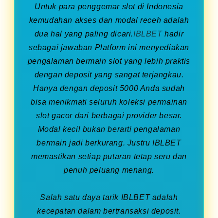
Untuk para penggemar slot di Indonesia
kemudahan akses dan modal receh adalah
dua hal yang paling dicari.
IBLBET
hadir
sebagai jawaban Platform ini menyediakan
pengalaman bermain slot yang lebih praktis
dengan deposit yang sangat terjangkau.
Hanya dengan deposit 5000 Anda sudah
bisa menikmati seluruh koleksi permainan
slot gacor dari berbagai provider besar.
Modal kecil bukan berarti pengalaman
bermain jadi berkurang. Justru IBLBET
memastikan setiap putaran tetap seru dan
penuh peluang menang.
Salah satu daya tarik IBLBET adalah
kecepatan dalam bertransaksi deposit.