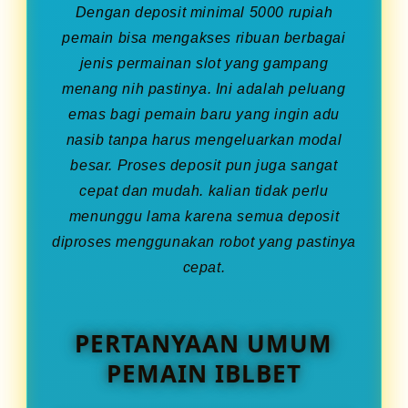
Dengan deposit minimal 5000 rupiah
pemain bisa mengakses ribuan berbagai
jenis permainan slot yang gampang
menang nih pastinya. Ini adalah peluang
emas bagi pemain baru yang ingin adu
nasib tanpa harus mengeluarkan modal
besar. Proses deposit pun juga sangat
cepat dan mudah. kalian tidak perlu
menunggu lama karena semua deposit
diproses menggunakan robot yang pastinya
cepat.
PERTANYAAN UMUM
PEMAIN IBLBET