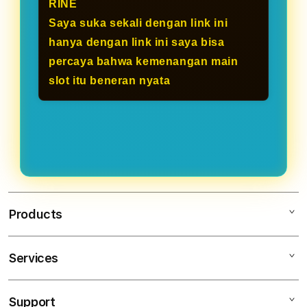
RINE
Saya suka sekali dengan link ini
hanya dengan link ini saya bisa
percaya bahwa kemenangan main
slot itu beneran nyata
Products
Services
IBLBET
IBLBET LOGIN
Support
AppleCare+