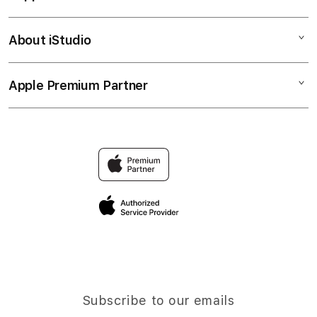
IBLBET DAFTAR
Corporate
IBLBET ALTERNATIF
About iStudio
My Account
IBLBET
SITUS IBLBET LOGIN
Collection & Delivery
Elush Service Provider
IBLBET RESMI
Apple Premium Partner
About Us
Returns & Exchanges
Financing Options
SITUS IBLBET
Find an iStudio near you
Contact Us
Trade-in
IBLBET SLOT
Why Shop at iStudio
FAQ
Traveller’s Reservation
Elush Corporate Website
Privacy Policy
Site Terms of Use
Subscribe to our emails