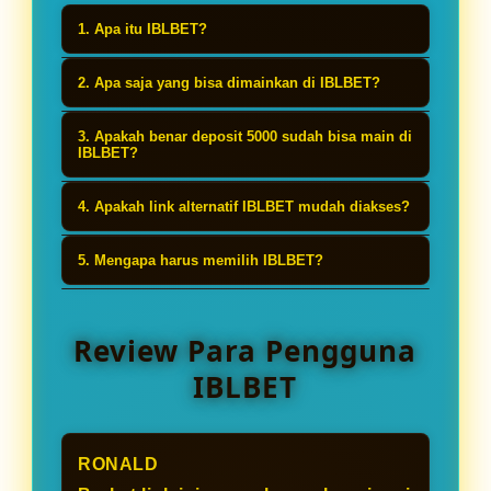
1. Apa itu IBLBET?
IBLBET adalah platform slot online
2. Apa saja yang bisa dimainkan di IBLBET?
terpercaya yang menyediakan akses
Iblbet menghadirkan provider besar
mudah melalui link alternatif
3. Apakah benar deposit 5000 sudah bisa main di
yang memberikan ratusan game
IBLBET?
original.
didalam nya ,hanya dengan 1 link
Ya benar sekali. IBLBET menerapkan
4. Apakah link alternatif IBLBET mudah diakses?
kalian sudah bisa mengakses semua
deposit minimal hanya 5000 rupiah
permainannya..
Tentu saja. Link alternatif IBLBET
untuk semua permainan slot.
5. Mengapa harus memilih IBLBET?
dirancang untuk akses cepat dan
Dengan modal sekecil itu Anda sudah
IBLBET memberikan kemudahan
anti-blokir. Anda bisa membukanya
bisa bermain semua slot gacor.
terbaik dengan deposit 5000 dan link
dari ponsel maupun desktop tanpa
Review Para Pengguna
alternatif original yang selalu aktif.
perlu VPN atau pengaturan rumit.
IBLBET
RONALD