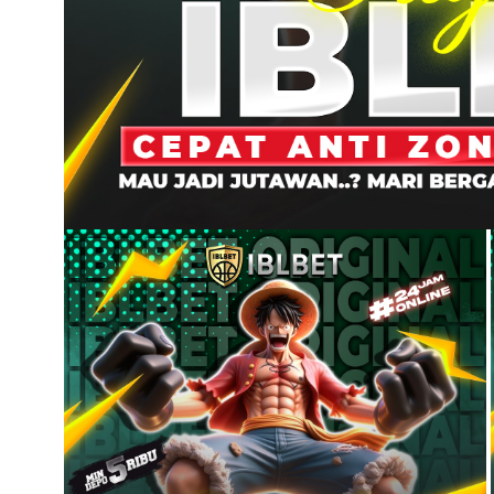
Open
media
1
in
modal