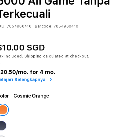
5000 All Game Tanpa
Terkecuali
KU:
7854960410
Barcode:
7854960410
$10.00 SGD
ax included.
Shipping
calculated at checkout.
r
20.50
/mo. for 4 mo.
elajari Selengkapnya
olor
- Cosmic Orange