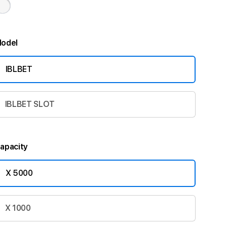
odel
IBLBET
IBLBET SLOT
apacity
X 5000
X 1000