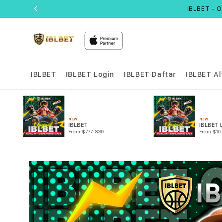
IBLBET - O
IBLBET
IBLBET Login
IBLBET Daftar
IBLBET Al
NEW
NEW
IBLBET
IBLBET 
From $777 SGD
From $10
Skip to
product
information