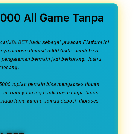
t 5000 All Game Tanpa
cari.
IBLBET
hadir sebagai jawaban Platform ini
Hanya dengan deposit 5000 Anda sudah bisa
ti pengalaman bermain jadi berkurang. Justru
 menang.
 5000 rupiah pemain bisa mengakses ribuan
ain baru yang ingin adu nasib tanpa harus
nunggu lama karena semua deposit diproses