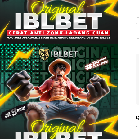
Open
media
3
in
modal
Q