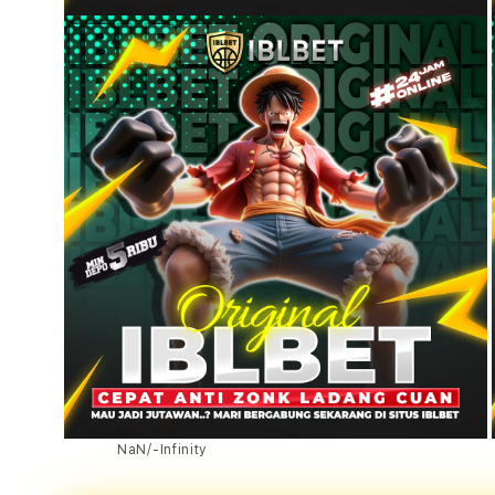
Open
media
6
in
modal
Open
of
NaN
/
-Infinity
media
8