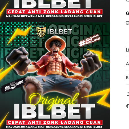
G
Open
media
5
in
modal
L
A
K